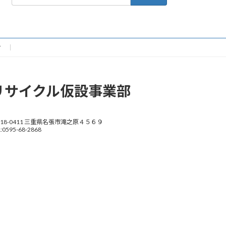
索:
せ
リサイクル仮設事業部
518-0411 三重県名張市滝之原４５６９
:0595-68-2868