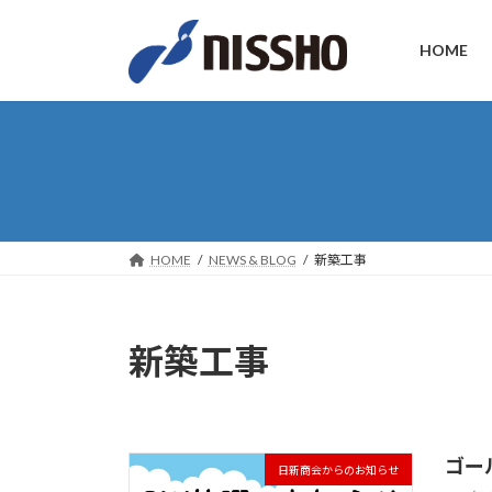
コ
ナ
ン
ビ
HOME
テ
ゲ
ン
ー
ツ
シ
へ
ョ
ス
ン
キ
に
ッ
移
プ
動
HOME
NEWS & BLOG
新築工事
新築工事
ゴー
日新商会からのお知らせ