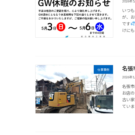
2026年
いつも
が、お
です
けにも行
名張
仕事事例
2026年
名張市
お店の
古い家
ていま